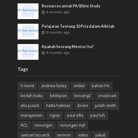
Resources untuk PA/Bible Study
6 months ago
Pelajaran Tentang 10 Pria dalam Alkitab
8 months ago
Apakah Seorang Mentor Itu?
8 months ago
Tags
5 menit
andrew farley
artikel
bahan PA
bedah buku
bibleplan
bincang2
crossroad
elia jusack
hatta halimas
ibrani
judah smith
manajemen
ngopi
paul ellis
paul loh
RCL
renungan
renungan injil
samuel lazuardi
sermon
video
yakub