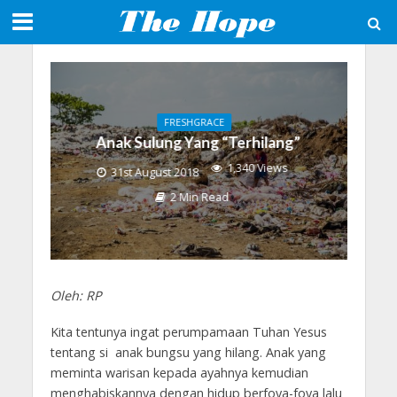
FRESHGRACE
Anak Sulung Yang “Terhilang”
1,340 Views
31st August 2018
2 Min Read
Oleh: RP
Kita tentunya ingat perumpamaan Tuhan Yesus
tentang si anak bungsu yang hilang. Anak yang
meminta warisan kepada ayahnya kemudian
menghabiskannya dengan hidup berfoya-foya lalu