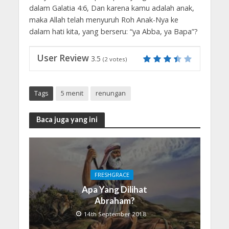
dalam Galatia 4:6, Dan karena kamu adalah anak,
maka Allah telah menyuruh Roh Anak-Nya ke
dalam hati kita, yang berseru: “ya Abba, ya Bapa”?
User Review
3.5
(
2
votes)
Tags
5 menit
renungan
Baca juga yang ini
FRESHGRACE
Apa Yang Dilihat
Abraham?
14th September 2018