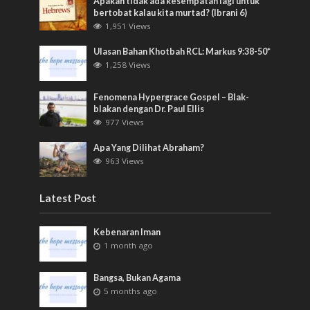
Apakah tidak ada kesempatan lagi untuk
bertobat kalau kita murtad? (Ibrani 6)
1,951 Views
Ulasan Bahan Khotbah RCL: Markus 9:38-50*
1,258 Views
Fenomena Hypergrace Gospel – Blak-
blakan dengan Dr. Paul Ellis
977 Views
Apa Yang Dilihat Abraham?
963 Views
Latest Post
Kebenaran Iman
1 month ago
Bangsa, Bukan Agama
5 months ago