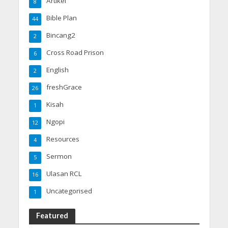
Artikel
8
Bible Plan
44
Bincang2
2
Cross Road Prison
6
English
2
freshGrace
26
Kisah
1
Ngopi
12
Resources
4
Sermon
5
Ulasan RCL
16
Uncategorised
1
Featured