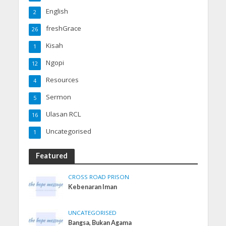
English
2
freshGrace
26
Kisah
1
Ngopi
12
Resources
4
Sermon
5
Ulasan RCL
16
Uncategorised
1
Featured
CROSS ROAD PRISON
Kebenaran Iman
UNCATEGORISED
Bangsa, Bukan Agama