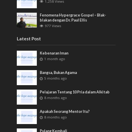
1,258 Views
Fenomena Hypergrace Gospel – Blak-
blakan dengan Dr. Paul Ellis
977 Views
Latest Post
Kebenaran Iman
1 month ago
Bangsa, Bukan Agama
5 months ago
Pelajaran Tentang 10 Pria dalam Alkitab
8 months ago
Apakah Seorang Mentor Itu?
8 months ago
Pulang Kembali