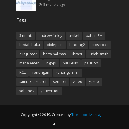
8 months ago
Tags
5 menit
andrew farley
artikel
bahan PA
bedah buku
bibleplan
bincang2
crossroad
elia jusack
hatta halimas
ibrani
judah smith
manajemen
ngopi
paul ellis
paul loh
RCL
renungan
renungan injil
samuel lazuardi
sermon
video
yakub
yohanes
youversion
Copyright © 2019. Created by
The Hope Message
.