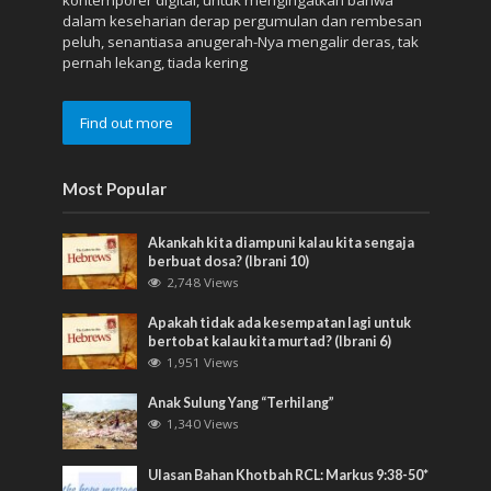
dalam keseharian derap pergumulan dan rembesan
peluh, senantiasa anugerah-Nya mengalir deras, tak
pernah lekang, tiada kering
Find out more
Most Popular
Akankah kita diampuni kalau kita sengaja
berbuat dosa? (Ibrani 10)
2,748 Views
Apakah tidak ada kesempatan lagi untuk
bertobat kalau kita murtad? (Ibrani 6)
1,951 Views
Anak Sulung Yang “Terhilang”
1,340 Views
Ulasan Bahan Khotbah RCL: Markus 9:38-50*