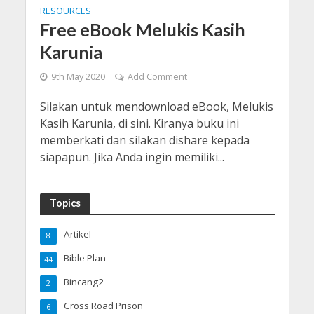
RESOURCES
Free eBook Melukis Kasih
Karunia
9th May 2020
Add Comment
Silakan untuk mendownload eBook, Melukis
Kasih Karunia, di sini. Kiranya buku ini
memberkati dan silakan dishare kepada
siapapun. Jika Anda ingin memiliki...
Topics
Artikel
8
Bible Plan
44
Bincang2
2
Cross Road Prison
6