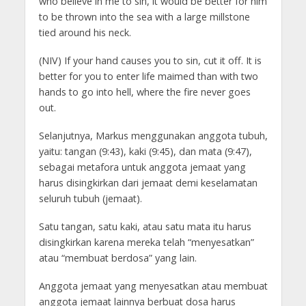
who believe in me to sin, it would be better for him
to be thrown into the sea with a large millstone
tied around his neck.
(NIV) If your hand causes you to sin, cut it off. It is
better for you to enter life maimed than with two
hands to go into hell, where the fire never goes
out.
Selanjutnya, Markus menggunakan anggota tubuh,
yaitu: tangan (9:43), kaki (9:45), dan mata (9:47),
sebagai metafora untuk anggota jemaat yang
harus disingkirkan dari jemaat demi keselamatan
seluruh tubuh (jemaat).
Satu tangan, satu kaki, atau satu mata itu harus
disingkirkan karena mereka telah “menyesatkan”
atau “membuat berdosa” yang lain.
Anggota jemaat yang menyesatkan atau membuat
anggota jemaat lainnya berbuat dosa harus