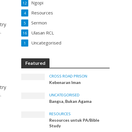
Ngopi
12
Resources
4
Sermon
5
try
.
Ulasan RCL
16
Uncategorised
1
Featured
CROSS ROAD PRISON
Kebenaran Iman
try
.
UNCATEGORISED
Bangsa, Bukan Agama
RESOURCES
Resources untuk PA/Bible
Study