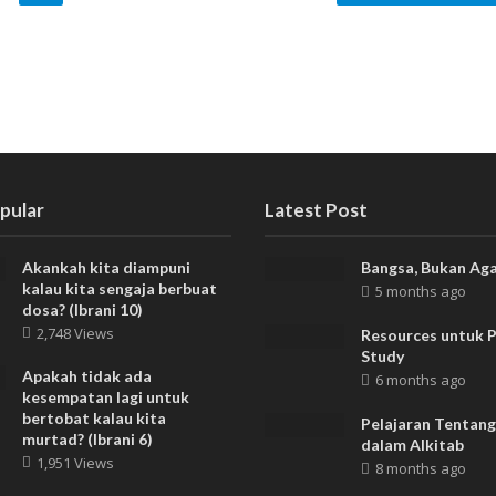
pular
Latest Post
Akankah kita diampuni
Bangsa, Bukan Ag
kalau kita sengaja berbuat
5 months ago
dosa? (Ibrani 10)
2,748 Views
Resources untuk P
Study
Apakah tidak ada
6 months ago
kesempatan lagi untuk
bertobat kalau kita
Pelajaran Tentang
murtad? (Ibrani 6)
dalam Alkitab
1,951 Views
8 months ago