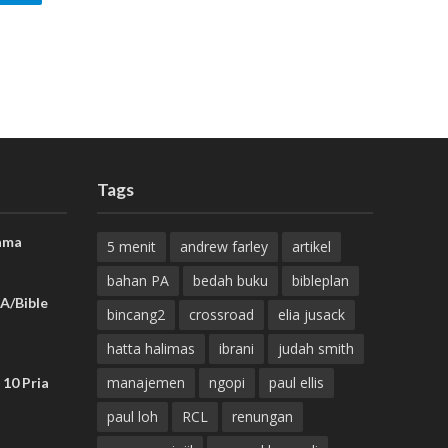
Tags
ama
5 menit
andrew farley
artikel
bahan PA
bedah buku
bibleplan
A/Bible
bincang2
crossroad
elia jusack
hatta halimas
ibrani
judah smith
manajemen
ngopi
paul ellis
 10 Pria
paul loh
RCL
renungan