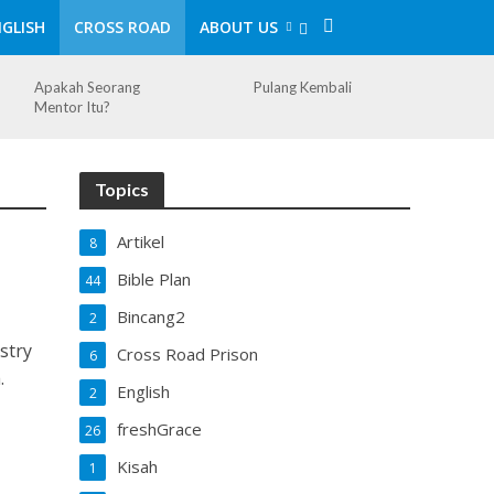
GLISH
CROSS ROAD
ABOUT US
Apakah Seorang
Pulang Kembali
Mentor Itu?
Topics
Artikel
8
Bible Plan
44
Bincang2
2
stry
Cross Road Prison
6
.
English
2
freshGrace
26
Kisah
1