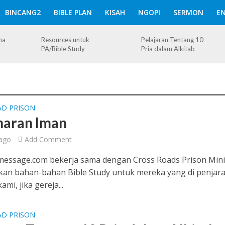
BINCANG2
BIBLE PLAN
KISAH
NGOPI
SERMON
EN
ma
Resources untuk
Pelajaran Tentang 10
PA/Bible Study
Pria dalam Alkitab
AD PRISON
aran Iman
ago
Add Comment
essage.com bekerja sama dengan Cross Roads Prison Mini
an bahan-bahan Bible Study untuk mereka yang di penjara
mi, jika gereja...
AD PRISON