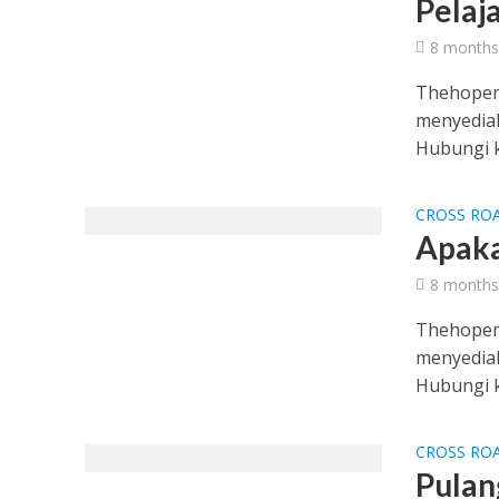
Pelaj
8 months
Thehopem
menyediak
Hubungi ka
CROSS RO
Apaka
8 months
Thehopem
menyediak
Hubungi ka
CROSS RO
Pulan