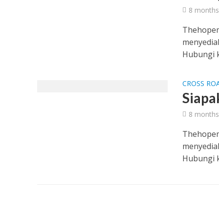
8 months
Thehopem
menyediak
Hubungi ka
CROSS RO
Siapa
8 months
Thehopem
menyediak
Hubungi ka