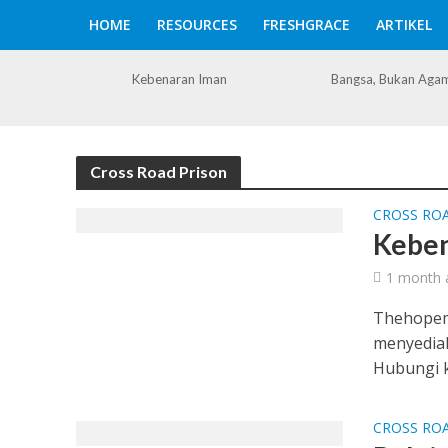
HOME
RESOURCES
FRESHGRACE
ARTIKEL
Kebenaran Iman
Bangsa, Bukan Aga
Cross Road Prison
CROSS RO
Keben
1 month 
Thehopem
menyediak
Hubungi ka
CROSS RO