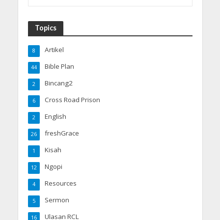
Topics
Artikel
8
Bible Plan
44
Bincang2
2
Cross Road Prison
6
English
2
freshGrace
26
Kisah
1
Ngopi
12
Resources
4
Sermon
5
Ulasan RCL
16