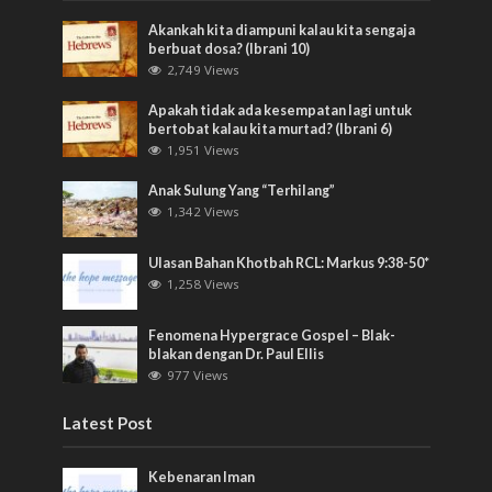
Akankah kita diampuni kalau kita sengaja
berbuat dosa? (Ibrani 10)
2,749 Views
Apakah tidak ada kesempatan lagi untuk
bertobat kalau kita murtad? (Ibrani 6)
1,951 Views
Anak Sulung Yang “Terhilang”
1,342 Views
Ulasan Bahan Khotbah RCL: Markus 9:38-50*
1,258 Views
Fenomena Hypergrace Gospel – Blak-
blakan dengan Dr. Paul Ellis
977 Views
Latest Post
Kebenaran Iman