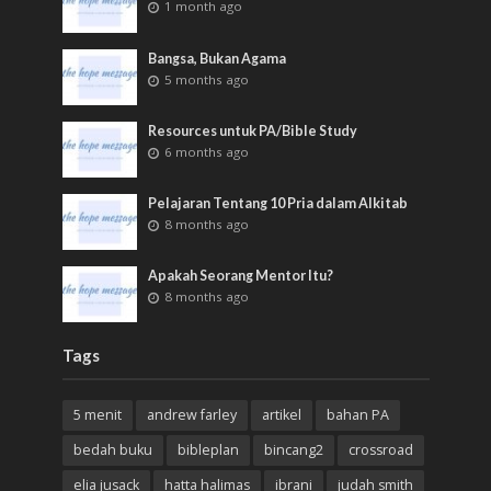
1 month ago
Bangsa, Bukan Agama
5 months ago
Resources untuk PA/Bible Study
6 months ago
Pelajaran Tentang 10 Pria dalam Alkitab
8 months ago
Apakah Seorang Mentor Itu?
8 months ago
Tags
5 menit
andrew farley
artikel
bahan PA
bedah buku
bibleplan
bincang2
crossroad
elia jusack
hatta halimas
ibrani
judah smith