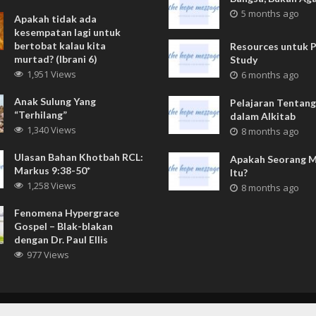
5 months ago
Apakah tidak ada
kesempatan lagi untuk
bertobat kalau kita
Resources untuk P
murtad? (Ibrani 6)
Study
1,951 Views
6 months ago
Anak Sulung Yang
Pelajaran Tentang
“Terhilang”
dalam Alkitab
1,340 Views
8 months ago
Ulasan Bahan Khotbah RCL:
Apakah Seorang 
Markus 9:38-50*
Itu?
1,258 Views
8 months ago
Fenomena Hypergrace
Gospel – Blak-blakan
dengan Dr. Paul Ellis
977 Views