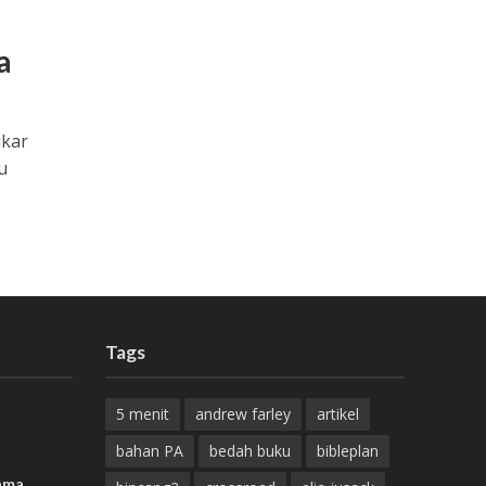
a
ukar
u
Tags
5 menit
andrew farley
artikel
bahan PA
bedah buku
bibleplan
ama