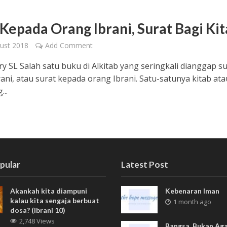
 Kepada Orang Ibrani, Surat Bagi Kit
ust 2018
Add Comment
ry SL Salah satu buku di Alkitab yang seringkali dianggap s
rani, atau surat kepada orang Ibrani. Satu-satunya kitab ata
...
pular
Latest Post
Akankah kita diampuni
Kebenaran Iman
kalau kita sengaja berbuat
1 month ago
dosa? (Ibrani 10)
2,748 Views
Bangsa, Bukan Ag