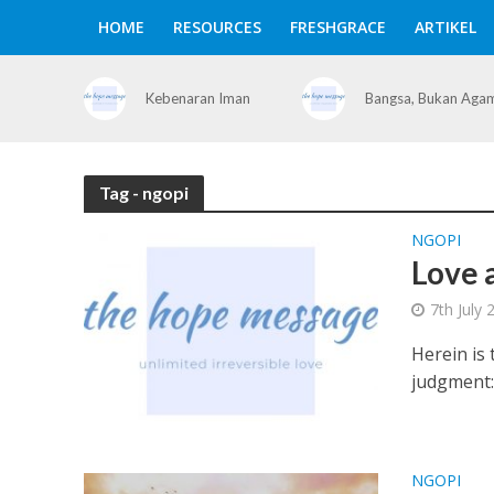
HOME
RESOURCES
FRESHGRACE
ARTIKEL
Kebenaran Iman
Bangsa, Bukan Aga
Tag - ngopi
NGOPI
Love 
7th July 
Herein is 
judgment: 
NGOPI