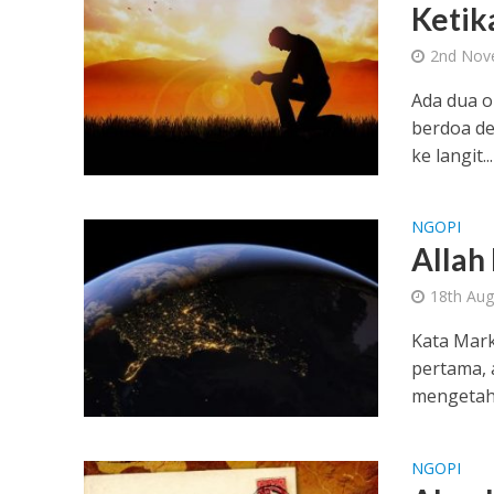
Ketik
2nd Nov
Ada dua o
berdoa de
ke langit...
NGOPI
Allah
18th Aug
Kata Mark
pertama, 
mengetahu
NGOPI