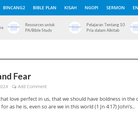
BINCANG2
BIBLE PLAN
KISAH
NGOPI
SERMON
EN
Resources untuk
Pelajaran Tentang 10
ma
PA/Bible Study
Pria dalam Alkitab
and Fear
2024
Add Comment
that love perfect in us, that we should have boldness in the 
for as he is, even so are we in this world (1 Jn 4:17) John’s...