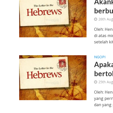
Akank
berbua
26th Aug
Oleh: Hen
di atas m
setelah kit
NGOPI
Apaka
bertob
25th Aug
Oleh: Hen
yang pern
dan yang 