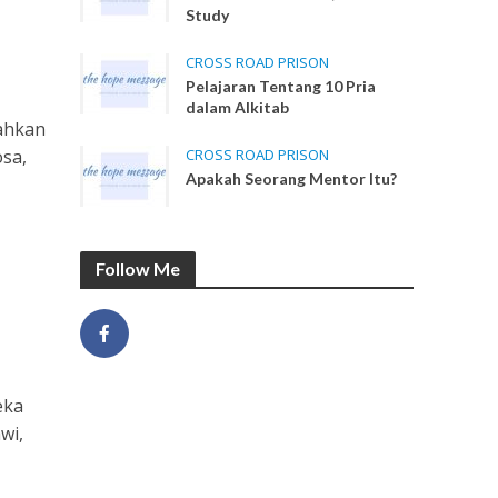
a
Study
CROSS ROAD PRISON
Pelajaran Tentang 10 Pria
dalam Alkitab
bahkan
CROSS ROAD PRISON
osa,
Apakah Seorang Mentor Itu?
Follow Me
eka
wi,