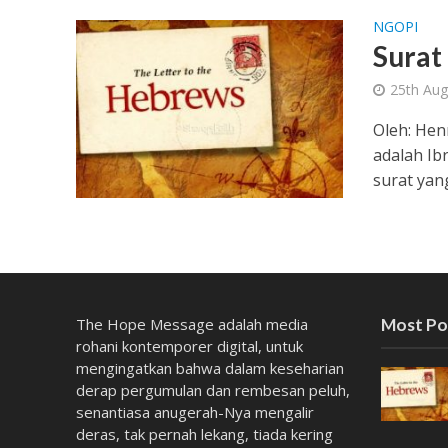
NGOPI
Surat
25th Aug
Oleh: Hen
adalah Ib
surat yang
The Hope Message adalah media
Most Po
rohani kontemporer digital, untuk
mengingatkan bahwa dalam keseharian
derap pergumulan dan rembesan peluh,
senantiasa anugerah-Nya mengalir
deras, tak pernah lekang, tiada kering