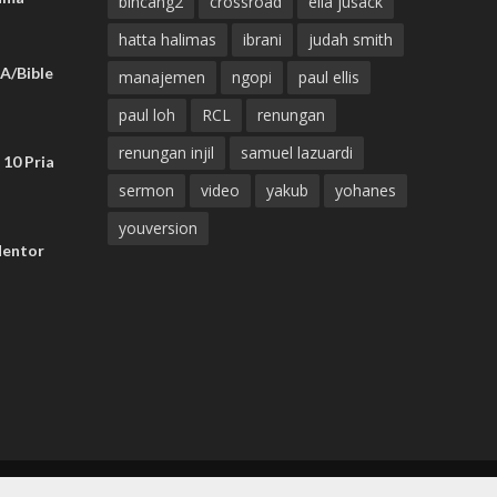
bincang2
crossroad
elia jusack
hatta halimas
ibrani
judah smith
A/Bible
manajemen
ngopi
paul ellis
paul loh
RCL
renungan
renungan injil
samuel lazuardi
 10 Pria
sermon
video
yakub
yohanes
youversion
Mentor