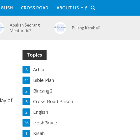
GLISH
CROSS ROAD
ABOUT US
Apakah Seorang
Pulang Kembali
Mentor Itu?
Topics
Artikel
8
Bible Plan
44
Bincang2
2
day of
Cross Road Prison
6
English
2
freshGrace
26
Kisah
1