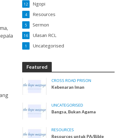
Ngopi
12
Resources
4
Sermon
5
ama,
Ulasan RCL
kepala
16
Uncategorised
1
Featured
CROSS ROAD PRISON
Kebenaran Iman
Yang
UNCATEGORISED
Bangsa, Bukan Agama
RESOURCES
Resources untuk PA/Bible