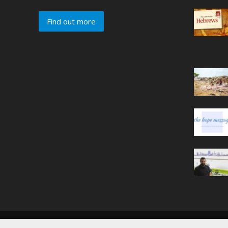
Find out more
Copyright © 2019. Created by
The Hope Message
.