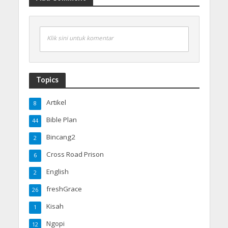
Klik sini untuk komentar
Topics
Artikel
8
Bible Plan
44
Bincang2
2
Cross Road Prison
6
English
2
freshGrace
26
Kisah
1
Ngopi
12