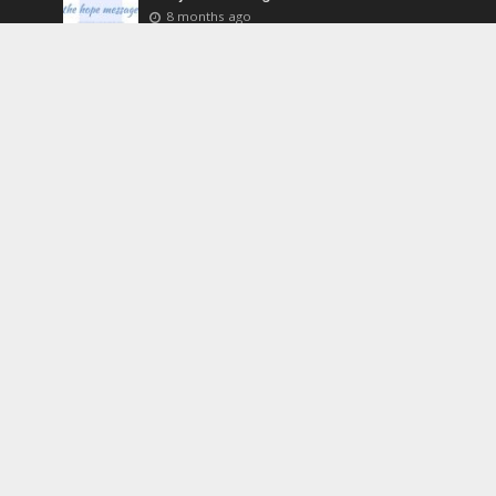
8 months ago
Apakah Seorang Mentor Itu?
8 months ago
Pulang Kembali
8 months ago
Tags
5 menit
andrew farley
artikel
bahan PA
bedah buku
bibleplan
bincang2
crossroad
elia jusack
hatta halimas
ibrani
judah smith
manajemen
ngopi
paul ellis
paul loh
RCL
renungan
renungan injil
samuel lazuardi
sermon
video
yakub
yohanes
youversion