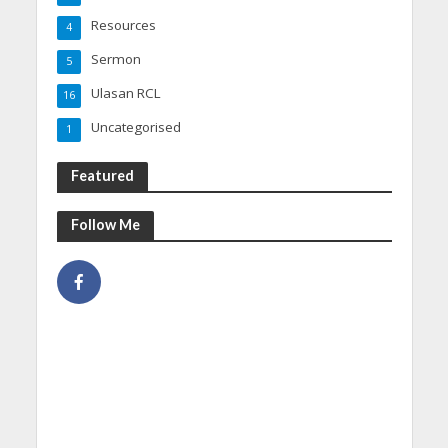
Resources
4
Sermon
5
Ulasan RCL
16
Uncategorised
1
Featured
Follow Me