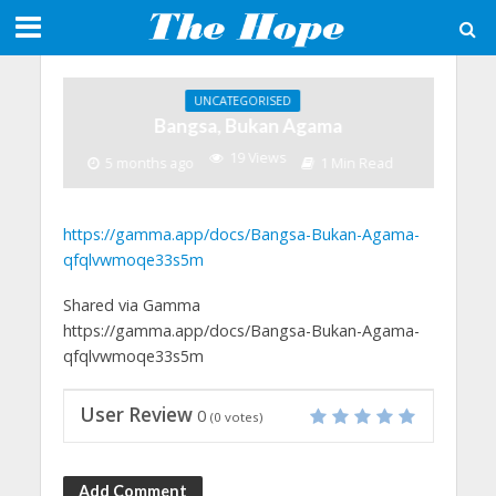
UNCATEGORISED
Bangsa, Bukan Agama
19 Views
5 months ago
1 Min Read
https://gamma.app/docs/Bangsa-Bukan-Agama-
qfqlvwmoqe33s5m
Shared via Gamma
https://gamma.app/docs/Bangsa-Bukan-Agama-
qfqlvwmoqe33s5m
User Review
0
(
0
votes)
Add Comment