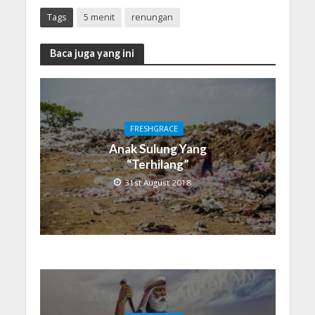
Tags
5 menit
renungan
Baca juga yang ini
FRESHGRACE
Anak Sulung Yang
“Terhilang”
31st August 2018