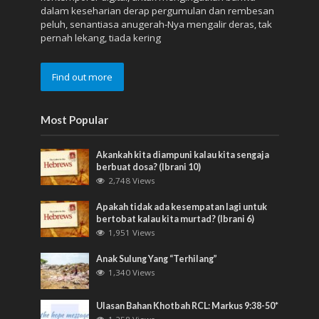
dalam keseharian derap pergumulan dan rembesan
peluh, senantiasa anugerah-Nya mengalir deras, tak
pernah lekang, tiada kering
Find out more
Most Popular
Akankah kita diampuni kalau kita sengaja
berbuat dosa? (Ibrani 10)
2,748 Views
Apakah tidak ada kesempatan lagi untuk
bertobat kalau kita murtad? (Ibrani 6)
1,951 Views
Anak Sulung Yang “Terhilang”
1,340 Views
Ulasan Bahan Khotbah RCL: Markus 9:38-50*