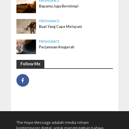
FRESHGRACE
Bapamu Juga Bermimpi
FRESHGRACE
Buat Yang Cape Melayani
FRESHGRACE
Perjamuan Anugerah
Follow Me
The Hope Message adalah media rohani
kontemporer digital, untuk mengingatkan bahwa