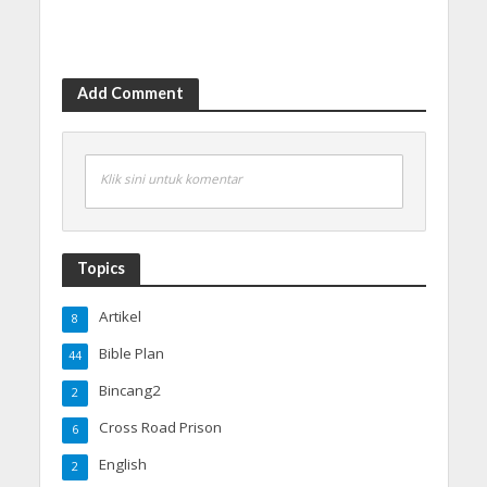
Add Comment
Klik sini untuk komentar
Topics
Artikel
8
Bible Plan
44
Bincang2
2
Cross Road Prison
6
English
2