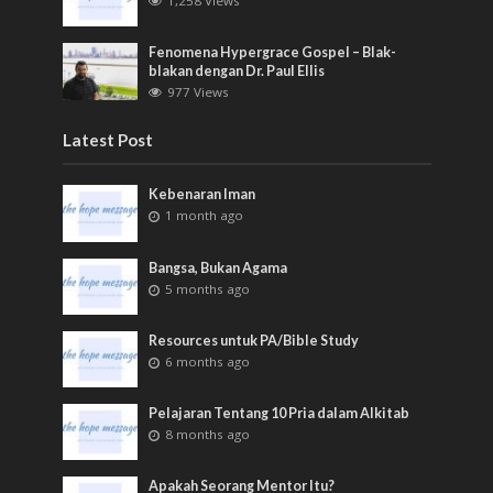
1,258 Views
Fenomena Hypergrace Gospel – Blak-
blakan dengan Dr. Paul Ellis
977 Views
Latest Post
Kebenaran Iman
1 month ago
Bangsa, Bukan Agama
5 months ago
Resources untuk PA/Bible Study
6 months ago
Pelajaran Tentang 10 Pria dalam Alkitab
8 months ago
Apakah Seorang Mentor Itu?