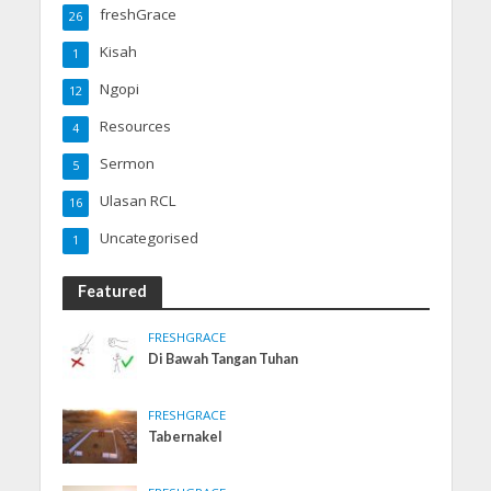
freshGrace
26
Kisah
1
Ngopi
12
Resources
4
Sermon
5
Ulasan RCL
16
Uncategorised
1
Featured
FRESHGRACE
Di Bawah Tangan Tuhan
FRESHGRACE
Tabernakel