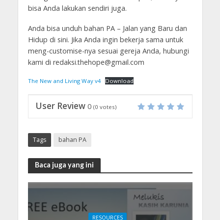
bisa Anda lakukan sendiri juga.
Anda bisa unduh bahan PA – Jalan yang Baru dan
Hidup di sini. Jika Anda ingin bekerja sama untuk
meng-customise-nya sesuai gereja Anda, hubungi
kami di redaksi.thehope@gmail.com
The New and Living Way v4
Download
User Review
0
(
0
votes)
Tags
bahan PA
Baca juga yang ini
RESOURCES