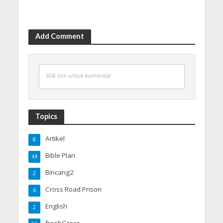
Add Comment
Klik sini untuk komentar
Topics
Artikel
8
Bible Plan
44
Bincang2
2
Cross Road Prison
6
English
2