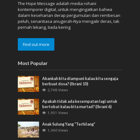
The Hope Message adalah media rohani
kontemporer digital, untuk mengingatkan bahwa
dalam keseharian derap pergumulan dan rembesan
peluh, senantiasa anugerah-Nya mengalir deras, tak
pernah lekang, tiada kering
Find out more
Most Popular
Akankah kita diampuni kalau kita sengaja
berbuat dosa? (Ibrani 10)
2,748 Views
Apakah tidak ada kesempatan lagi untuk
bertobat kalau kita murtad? (Ibrani 6)
1,951 Views
Anak Sulung Yang “Terhilang”
1,340 Views