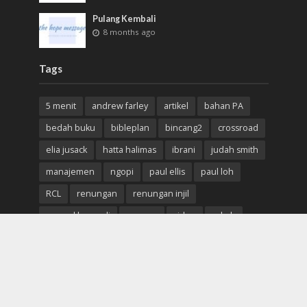
Pulang Kembali
8 months ago
Tags
5 menit
andrew farley
artikel
bahan PA
bedah buku
bibleplan
bincang2
crossroad
elia jusack
hatta halimas
ibrani
judah smith
manajemen
ngopi
paul ellis
paul loh
RCL
renungan
renungan injil
samuel lazuardi
sermon
video
yakub
yohanes
youversion
Copyright © 2019. Created by
The Hope Message
.