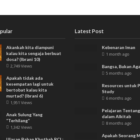
pular
Latest Post
Akankah kita diampuni
Kebenaran Iman
kalau kita sengaja berbuat
1 month ago
dosa? (Ibrani 10)
2,749 Views
Bangsa, Bukan Ag
5 months ago
Apakah tidak ada
kesempatan lagi untuk
Resources untuk P
bertobat kalau kita
Study
murtad? (Ibrani 6)
6 months ago
1,951 Views
Pelajaran Tentang
Anak Sulung Yang
dalam Alkitab
“Terhilang”
8 months ago
1,342 Views
Apakah Seorang 
Ulasan Bahan Khotbah RCL: