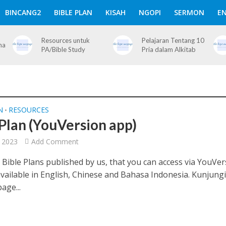
BINCANG2
BIBLE PLAN
KISAH
NGOPI
SERMON
EN
Resources untuk
Pelajaran Tentang 10
ma
PA/Bible Study
Pria dalam Alkitab
N
RESOURCES
•
 Plan (YouVersion app)
 2023
Add Comment
 Bible Plans published by us, that you can access via YouVer
 available in English, Chinese and Bahasa Indonesia. Kunjung
age...