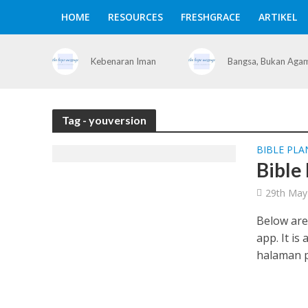
HOME
RESOURCES
FRESHGRACE
ARTIKEL
Kebenaran Iman
Bangsa, Bukan Aga
Tag - youversion
BIBLE PLA
Bible
29th May
Below are
app. It is
halaman p