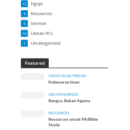
Ngopi
12
Resources
4
Sermon
5
Ulasan RCL
16
Uncategorised
1
Featured
CROSS ROAD PRISON
Kebenaran Iman
UNCATEGORISED
Bangsa, Bukan Agama
RESOURCES
Resources untuk PA/Bible
Study