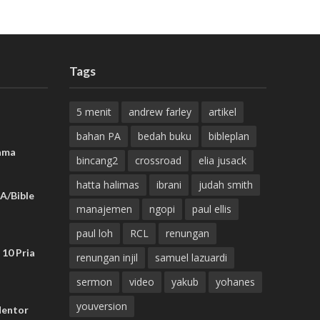
Tags
5 menit
andrew farley
artikel
bahan PA
bedah buku
bibleplan
ama
bincang2
crossroad
elia jusack
hatta halimas
ibrani
judah smith
A/Bible
manajemen
ngopi
paul ellis
paul loh
RCL
renungan
 10 Pria
renungan injil
samuel lazuardi
sermon
video
yakub
yohanes
youversion
Mentor