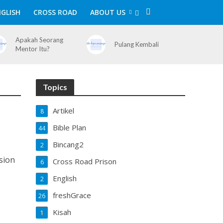
GLISH
CROSS ROAD
ABOUT US
Apakah Seorang
Pulang Kembali
Mentor Itu?
Topics
Artikel
8
Bible Plan
44
Bincang2
2
sion
Cross Road Prison
6
i
English
2
freshGrace
26
Kisah
1