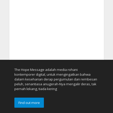
The Hope Message adalah media rohani
kontemporer digital, untuk mengingatkan bahwa
dalam keseharian derap pergumulan dan rembesan
peluh, senantiasa anugerah-Nya mengalir deras, tak
pernah lekang, tiada kering
Find out more