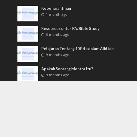
Kebenaran Iman
1 month ago
Resources untuk PA/Bible Study
6 months ago
Pelajaran Tentang 10 Pria dalam Alkitab
9 months ago
Apakah Seorang Mentor Itu?
9 months ago
Pulang Kembali
9 months ago
Tags
5 menit
andrew farley
artikel
bahan PA