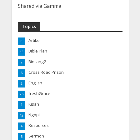
Shared via Gamma
Topics
Artikel
8
Bible Plan
44
Bincang2
2
Cross Road Prison
6
English
2
freshGrace
26
Kisah
1
Ngopi
12
Resources
4
Sermon
5