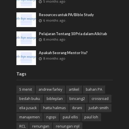
5 months ago
Resources untuk PA/Bible Study
6 months ago
Pelajaran Tentang 10 Pria dalam Alkitab
8 months ago
Apakah Seorang Mentor Itu?
8 months ago
Tags
5 menit
andrew farley
artikel
bahan PA
bedah buku
bibleplan
bincang2
crossroad
elia jusack
hatta halimas
ibrani
judah smith
manajemen
ngopi
paul ellis
paul loh
RCL
renungan
renungan injil