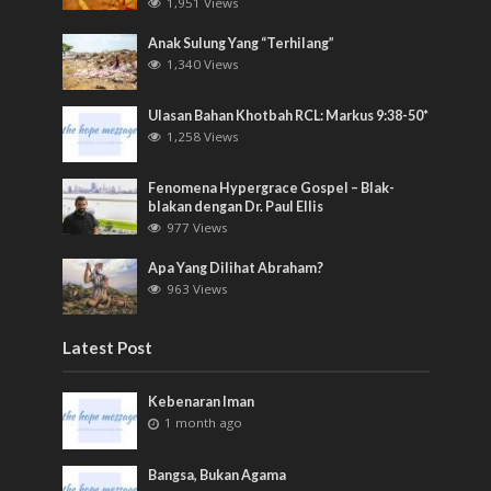
1,951 Views
Anak Sulung Yang “Terhilang”
1,340 Views
Ulasan Bahan Khotbah RCL: Markus 9:38-50*
1,258 Views
Fenomena Hypergrace Gospel – Blak-
blakan dengan Dr. Paul Ellis
977 Views
Apa Yang Dilihat Abraham?
963 Views
Latest Post
Kebenaran Iman
1 month ago
Bangsa, Bukan Agama