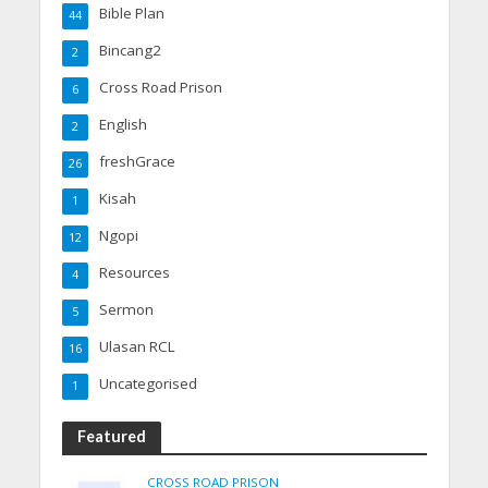
Bible Plan
44
Bincang2
2
Cross Road Prison
6
English
2
freshGrace
26
Kisah
1
Ngopi
12
Resources
4
Sermon
5
Ulasan RCL
16
Uncategorised
1
Featured
CROSS ROAD PRISON