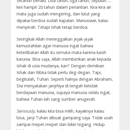
Setahun berlalu. Dua tahun, tiga tahun, sepuluh…..
kini hampir 20 tahun dalam penantian. Kira-kira air
mata juga sudah mengering, dan lutut yang
dipakai berdoa sudah kapalan. Manusiawi, kalau
menyerah. Tetapi Ishak tetap berdoa.
Seringkali Allah meninggalkan jejak-jejak
kemustahilan agar manusia ingat bahwa
keterlibatan Allah itu semata-mata karena kasih
karunia. Bisa saja, Allah memberikan anak kepada
Ishak di usia mudanya, kan? Dengan demikian
Ishak dan Ribka tidak perlu deg-degan. Tapi,
begitulah, Tuhan. Seperti halnya dengan Abraham,
Dia menyatakan janjiNya di tengah ketidak
berdayaan manusia, supaya manusia selalu ingat,
bahwa Tuhan-lah sang sumber anugerah.
Seriously
, kalau kita bisa milih, kayaknya kalau
bisa, janji Tuhan dibuat gampang saja. Tidak usah
sampai mepet-mepet dan bikin tegang. Hidup