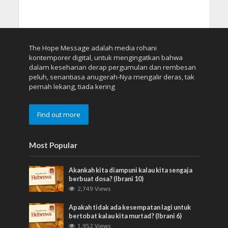
The Hope Message adalah media rohani
kontemporer digital, untuk mengingatkan bahwa
dalam keseharian derap pergumulan dan rembesan
peluh, senantiasa anugerah-Nya mengalir deras, tak
pernah lekang, tiada kering
Find out more
Most Popular
Akankah kita diampuni kalau kita sengaja
berbuat dosa? (Ibrani 10)
2,749 Views
Apakah tidak ada kesempatan lagi untuk
bertobat kalau kita murtad? (Ibrani 6)
1,952 Views