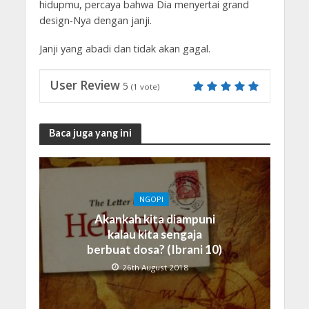
hidupmu, percaya bahwa Dia menyertai grand
design-Nya dengan janji.
Janji yang abadi dan tidak akan gagal.
User Review
5
(
1
vote)
Baca juga yang ini
NGOPI
Akankah kita diampuni
kalau kita sengaja
berbuat dosa? (Ibrani 10)
26th August 2018