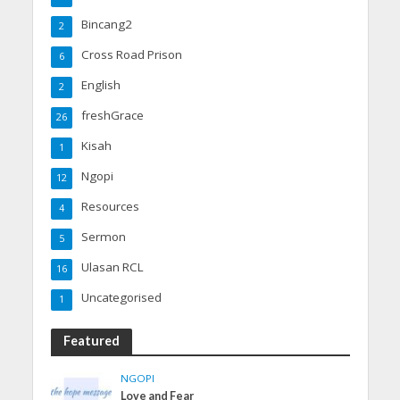
Bincang2
2
Cross Road Prison
6
English
2
freshGrace
26
Kisah
1
Ngopi
12
Resources
4
Sermon
5
Ulasan RCL
16
Uncategorised
1
Featured
NGOPI
Love and Fear