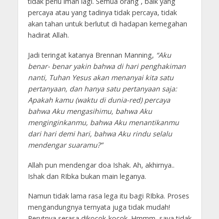
tidak perlu iman lagi. Semua orang , baik yang
percaya atau yang tadinya tidak percaya, tidak
akan tahan untuk berlutut di hadapan kemegahan
hadirat Allah.
Jadi teringat katanya Brennan Manning,
“Aku
benar- benar yakin bahwa di hari penghakiman
nanti, Tuhan Yesus akan menanyai kita satu
pertanyaan, dan hanya satu pertanyaan saja:
Apakah kamu (waktu di dunia-red) percaya
bahwa Aku mengasihimu, bahwa Aku
menginginkanmu, bahwa Aku menantikanmu
dari hari demi hari, bahwa Aku rindu selalu
mendengar suaramu?”
Allah pun mendengar doa Ishak. Ah, akhirnya..
Ishak dan RIbka bukan main leganya.
Namun tidak lama rasa lega itu bagi RIbka. Proses
mengandungnya ternyata juga tidak mudah!
Perutnya serasa dikocok-kocok. Hmmm, saya tidak