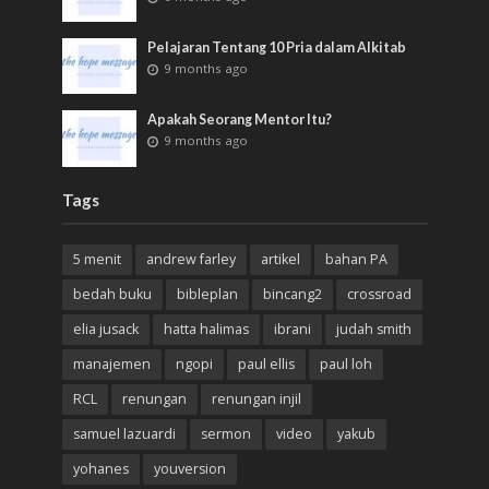
Pelajaran Tentang 10 Pria dalam Alkitab
9 months ago
Apakah Seorang Mentor Itu?
9 months ago
Tags
5 menit
andrew farley
artikel
bahan PA
bedah buku
bibleplan
bincang2
crossroad
elia jusack
hatta halimas
ibrani
judah smith
manajemen
ngopi
paul ellis
paul loh
RCL
renungan
renungan injil
samuel lazuardi
sermon
video
yakub
yohanes
youversion