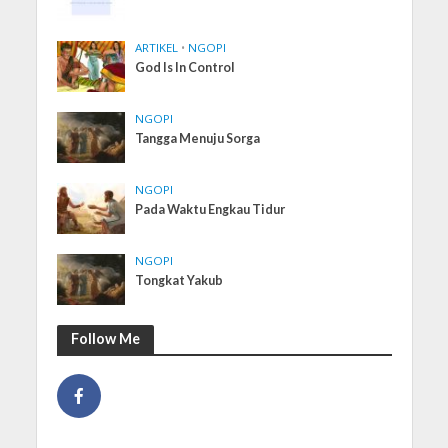
ARTIKEL
•
NGOPI
God Is In Control
NGOPI
Tangga Menuju Sorga
NGOPI
Pada Waktu Engkau Tidur
NGOPI
Tongkat Yakub
Follow Me