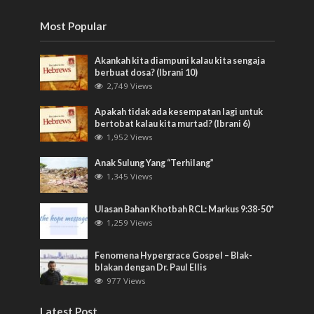
Most Popular
Akankah kita diampuni kalau kita sengaja
berbuat dosa? (Ibrani 10)
2,749 Views
Apakah tidak ada kesempatan lagi untuk
bertobat kalau kita murtad? (Ibrani 6)
1,952 Views
Anak Sulung Yang “Terhilang”
1,345 Views
Ulasan Bahan Khotbah RCL: Markus 9:38-50*
1,259 Views
Fenomena Hypergrace Gospel – Blak-
blakan dengan Dr. Paul Ellis
977 Views
Latest Post