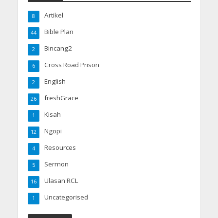
Artikel
8
Bible Plan
44
Bincang2
2
Cross Road Prison
6
English
2
freshGrace
26
Kisah
1
Ngopi
12
Resources
4
Sermon
5
Ulasan RCL
16
Uncategorised
1