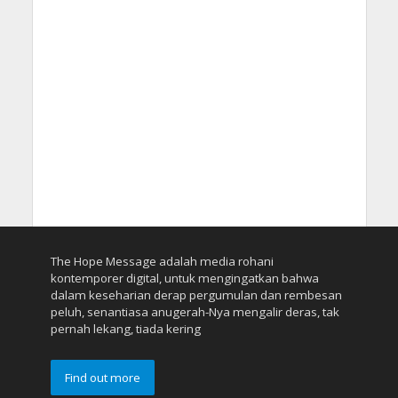
The Hope Message adalah media rohani
kontemporer digital, untuk mengingatkan bahwa
dalam keseharian derap pergumulan dan rembesan
peluh, senantiasa anugerah-Nya mengalir deras, tak
pernah lekang, tiada kering
Find out more