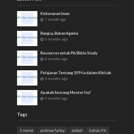
Kebenaran Iman
1 month ago
Bangsa, Bukan Agama
5 months ago
Resources untuk PA/Bible Study
6 months ago
Pelajaran Tentang 10 Pria dalam Alkitab
9 months ago
Apakah Seorang Mentor Itu?
9 months ago
Tags
5 menit
andrew farley
artikel
bahan PA