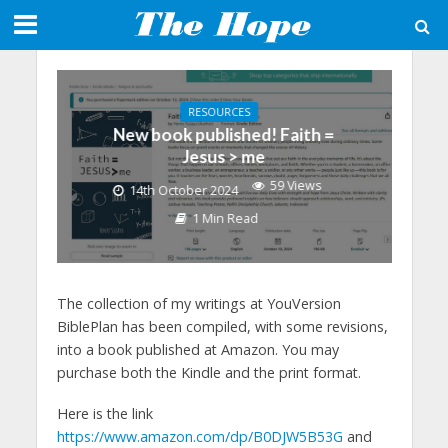
RESOURCES
New book published! Faith =
Jesus > me
59 Views
14th October 2024
1 Min Read
The collection of my writings at YouVersion
BiblePlan has been compiled, with some revisions,
into a book published at Amazon. You may
purchase both the Kindle and the print format.
Here is the link
https://www.amazon.com/dp/B0DJW5B53G
and