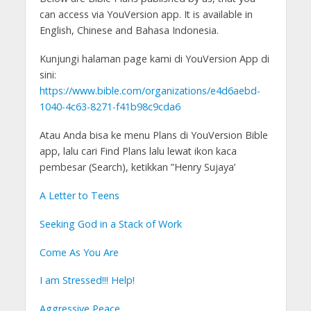
can access via YouVersion app. It is available in
English, Chinese and Bahasa Indonesia.
Kunjungi halaman page kami di YouVersion App di
sini:
https://www.bible.com/organizations/e4d6aebd-
1040-4c63-8271-f41b98c9cda6
Atau Anda bisa ke menu Plans di YouVersion Bible
app, lalu cari Find Plans lalu lewat ikon kaca
pembesar (Search), ketikkan ”Henry Sujaya’
A Letter to Teens
Seeking God in a Stack of Work
Come As You Are
I am Stressed!!! Help!
Aggressive Peace