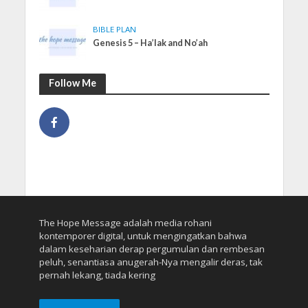
BIBLE PLAN
Genesis 5 – Ha’lak and No’ah
Follow Me
The Hope Message adalah media rohani
kontemporer digital, untuk mengingatkan bahwa
dalam keseharian derap pergumulan dan rembesan
peluh, senantiasa anugerah-Nya mengalir deras, tak
pernah lekang, tiada kering