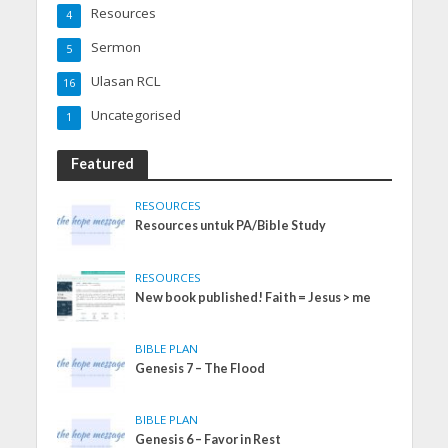
Resources
4
Sermon
5
Ulasan RCL
16
Uncategorised
1
Featured
RESOURCES
Resources untuk PA/Bible Study
RESOURCES
New book published! Faith = Jesus > me
BIBLE PLAN
Genesis 7 – The Flood
BIBLE PLAN
Genesis 6 – Favor in Rest