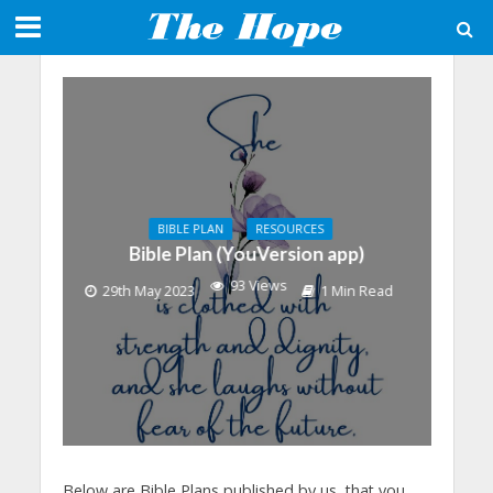
BIBLE PLAN
RESOURCES
Bible Plan (YouVersion app)
93 Views
29th May 2023
1 Min Read
Below are Bible Plans published by us, that you