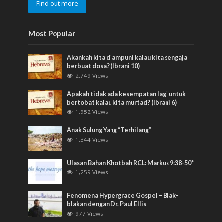
Find out more
Most Popular
Akankah kita diampuni kalau kita sengaja
berbuat dosa? (Ibrani 10)
2,749 Views
Apakah tidak ada kesempatan lagi untuk
bertobat kalau kita murtad? (Ibrani 6)
1,952 Views
Anak Sulung Yang “Terhilang”
1,344 Views
Ulasan Bahan Khotbah RCL: Markus 9:38-50*
1,259 Views
Fenomena Hypergrace Gospel – Blak-
blakan dengan Dr. Paul Ellis
977 Views