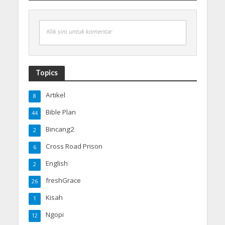
Klik sini untuk komentar
Topics
Artikel
8
Bible Plan
44
Bincang2
2
Cross Road Prison
6
English
2
freshGrace
26
Kisah
1
Ngopi
12