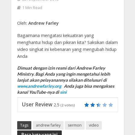
1 Min Read
Oleh:
Andrew Farley
Bagaimana mengatasi kekuatiran yang
menghantui hidup dan pikiran kita? Saksikan dalam
video singkat ini kebenaran yang mengubah hidup
Anda
Dimuat dengan izin resmi dari Andrew Farley
Ministry. Bagi Anda yang ingin mengetahui lebih
lanjut akan pelayanannya silakan ditelusuri di
www.andrewfarley.org
Anda juga bisa mengakses
kanal YouTube-nya di
sini
User Review
2.5
(
2
votes)
Tags
andrew farley
sermon
video
Baca juga yang ini