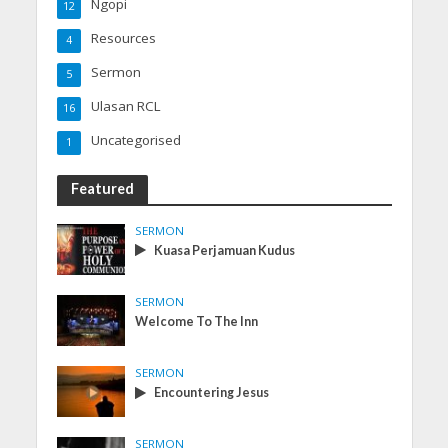
Ngopi
12
Resources
4
Sermon
5
Ulasan RCL
16
Uncategorised
1
Featured
SERMON
Kuasa Perjamuan Kudus
SERMON
Welcome To The Inn
SERMON
Encountering Jesus
SERMON