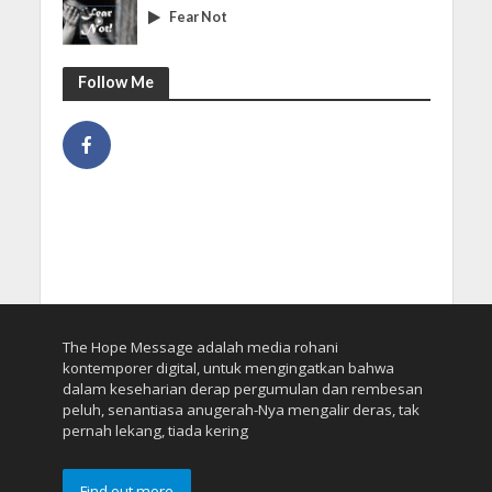
Fear Not
Follow Me
The Hope Message adalah media rohani
kontemporer digital, untuk mengingatkan bahwa
dalam keseharian derap pergumulan dan rembesan
peluh, senantiasa anugerah-Nya mengalir deras, tak
pernah lekang, tiada kering
Find out more