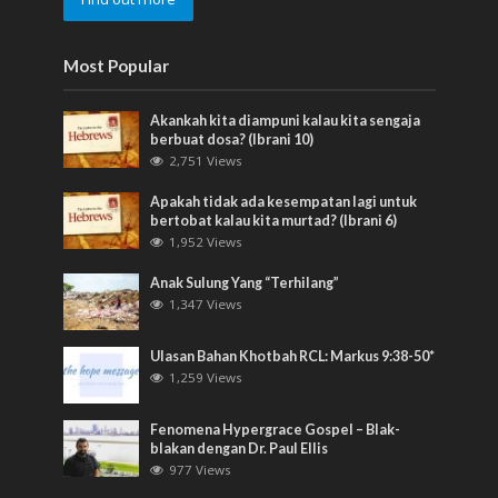
Most Popular
Akankah kita diampuni kalau kita sengaja
berbuat dosa? (Ibrani 10)
2,751 Views
Apakah tidak ada kesempatan lagi untuk
bertobat kalau kita murtad? (Ibrani 6)
1,952 Views
Anak Sulung Yang “Terhilang”
1,347 Views
Ulasan Bahan Khotbah RCL: Markus 9:38-50*
1,259 Views
Fenomena Hypergrace Gospel – Blak-
blakan dengan Dr. Paul Ellis
977 Views