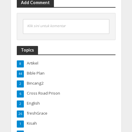
Add Comment
Klik sini untuk komentar
Topics
Artikel
8
Bible Plan
44
Bincang2
2
Cross Road Prison
6
English
2
freshGrace
26
Kisah
1