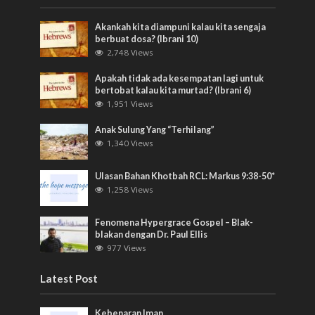
Akankah kita diampuni kalau kita sengaja
berbuat dosa? (Ibrani 10)
2,748 Views
Apakah tidak ada kesempatan lagi untuk
bertobat kalau kita murtad? (Ibrani 6)
1,951 Views
Anak Sulung Yang “Terhilang”
1,340 Views
Ulasan Bahan Khotbah RCL: Markus 9:38-50*
1,258 Views
Fenomena Hypergrace Gospel – Blak-
blakan dengan Dr. Paul Ellis
977 Views
Latest Post
Kebenaran Iman