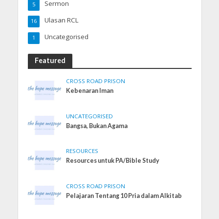
Sermon
5
Ulasan RCL
16
Uncategorised
1
Featured
CROSS ROAD PRISON
Kebenaran Iman
UNCATEGORISED
Bangsa, Bukan Agama
RESOURCES
Resources untuk PA/Bible Study
CROSS ROAD PRISON
Pelajaran Tentang 10 Pria dalam Alkitab