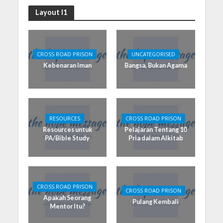
Layout I1
CROSS ROAD PRISON
UNCATEGORISED
Kebenaran Iman
Bangsa, Bukan Agama
RESOURCES
CROSS ROAD PRISON
Resources untuk
Pelajaran Tentang 10
PA/Bible Study
Pria dalam Alkitab
CROSS ROAD PRISON
CROSS ROAD PRISON
Apakah Seorang
Pulang Kembali
Mentor Itu?