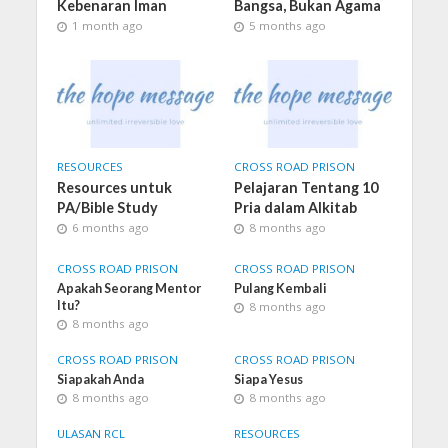
Kebenaran Iman
Bangsa, Bukan Agama
1 month ago
5 months ago
RESOURCES
CROSS ROAD PRISON
Resources untuk
Pelajaran Tentang 10
PA/Bible Study
Pria dalam Alkitab
6 months ago
8 months ago
CROSS ROAD PRISON
CROSS ROAD PRISON
Apakah Seorang Mentor
Pulang Kembali
Itu?
8 months ago
8 months ago
CROSS ROAD PRISON
CROSS ROAD PRISON
Siapakah Anda
Siapa Yesus
8 months ago
8 months ago
ULASAN RCL
RESOURCES