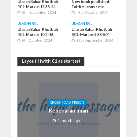
Ulasan Bahan Khotbah
New book published!
RCL: Markus 12:38-44
Faith = Jesus > me
9th November 2024
14th October 2024
ULASAN RCL
ULASAN RCL
Ulasan Bahan Khotbah
Ulasan Bahan Khotbah
RCL: Markus 10:2-16
RCL: Markus 9:38-50*
6th October 2024
28th September 2024
Layout I (with C1 as starter)
CROSS ROAD PRISON
Kebenaran Iman
1 month ago