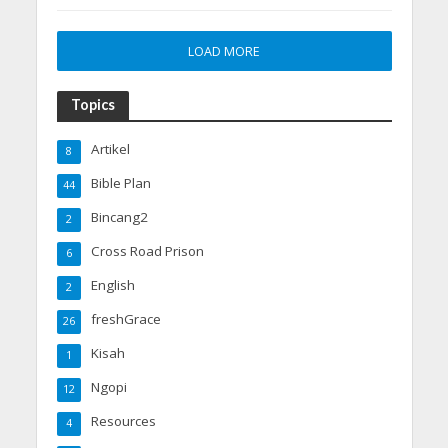
LOAD MORE
Topics
Artikel
8
Bible Plan
44
Bincang2
2
Cross Road Prison
6
English
2
freshGrace
26
Kisah
1
Ngopi
12
Resources
4