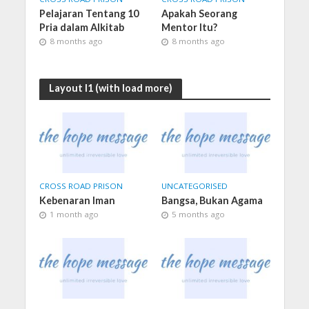
Pelajaran Tentang 10
Apakah Seorang
Pria dalam Alkitab
Mentor Itu?
8 months ago
8 months ago
Layout I1 (with load more)
CROSS ROAD PRISON
UNCATEGORISED
Kebenaran Iman
Bangsa, Bukan Agama
1 month ago
5 months ago