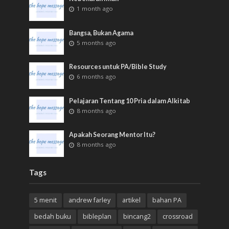
1 month ago
Bangsa, Bukan Agama
5 months ago
Resources untuk PA/Bible Study
6 months ago
Pelajaran Tentang 10 Pria dalam Alkitab
8 months ago
Apakah Seorang Mentor Itu?
8 months ago
Tags
5 menit
andrew farley
artikel
bahan PA
bedah buku
bibleplan
bincang2
crossroad