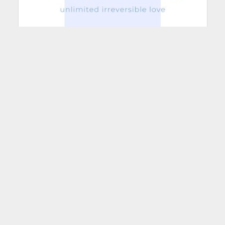
ULASAN RCL
Ulasan Bahan Khotbah RCL:
Markus 7:24-37
8th September 2024
Oleh: AAS 7:24 Lalu Yesus berangkat dari
situ dan pergi ke daerah Tirus. Ia masuk ke
sebuah rumah dan tidak mau bahwa ada
orang yang mengetahuinya...