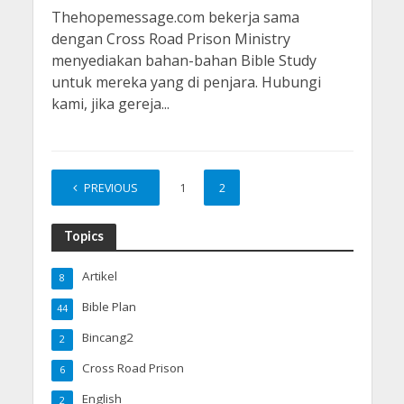
Thehopemessage.com bekerja sama
dengan Cross Road Prison Ministry
menyediakan bahan-bahan Bible Study
untuk mereka yang di penjara. Hubungi
kami, jika gereja...
PREVIOUS
1
2
Topics
Artikel
8
Bible Plan
44
Bincang2
2
Cross Road Prison
6
English
2