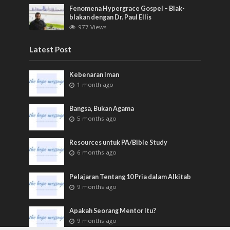
Fenomena Hypergrace Gospel – Blak-
blakan dengan Dr. Paul Ellis
977 Views
Latest Post
Kebenaran Iman
1 month ago
Bangsa, Bukan Agama
5 months ago
Resources untuk PA/Bible Study
6 months ago
Pelajaran Tentang 10 Pria dalam Alkitab
9 months ago
Apakah Seorang Mentor Itu?
9 months ago