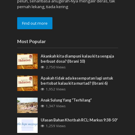
peluh, senantiasa anugerah-Nya mengalir deras, tak
pernah lekang, tiada kering
Find out more
Most Popular
Akankah kita diampuni kalau kita sengaja
berbuat dosa? (Ibrani 10)
2,750 Views
Apakah tidak ada kesempatan lagi untuk
bertobat kalau kita murtad? (Ibrani 6)
1,952 Views
Anak Sulung Yang “Terhilang”
1,347 Views
Ulasan Bahan Khotbah RCL: Markus 9:38-50*
1,259 Views