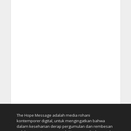
The Hope Message adalah media rohani
kontemporer digital, untuk mengingatkan bahwa
dalam keseharian derap pergumulan dan rembesan