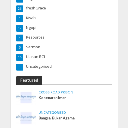
freshGrace
26
Kisah
1
Ngopi
12
Resources
4
Sermon
5
Ulasan RCL
16
Uncategorised
1
Featured
CROSS ROAD PRISON
Kebenaran Iman
UNCATEGORISED
Bangsa, Bukan Agama