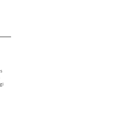
ss
n
gi