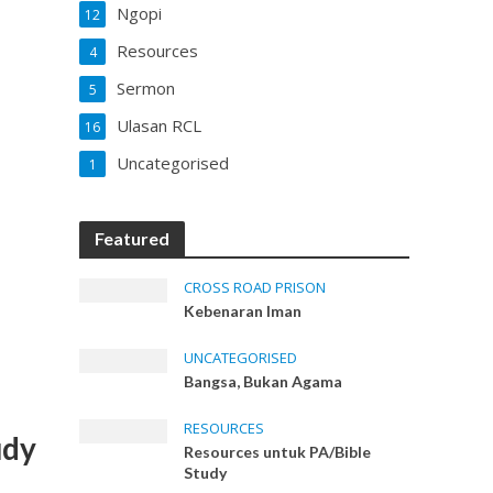
Ngopi
12
Resources
4
Sermon
5
Ulasan RCL
16
Uncategorised
1
Featured
CROSS ROAD PRISON
Kebenaran Iman
UNCATEGORISED
Bangsa, Bukan Agama
RESOURCES
udy
Resources untuk PA/Bible
Study