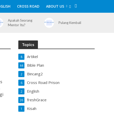
GLISH
CROSS ROAD
ABOUT US
Apakah Seorang
Pulang Kembali
Mentor Itu?
Topics
Artikel
8
Bible Plan
44
Bincang2
2
ss
Cross Road Prison
6
n
English
2
gi
freshGrace
26
Kisah
1