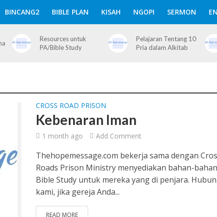
BINCANG2
BIBLE PLAN
KISAH
NGOPI
SERMON
EN
Resources untuk
Pelajaran Tentang 10
ma
PA/Bible Study
Pria dalam Alkitab
CROSS ROAD PRISON
Kebenaran Iman
1 month ago
Add Comment
Thehopemessage.com bekerja sama dengan Cro
Roads Prison Ministry menyediakan bahan-baha
Bible Study untuk mereka yang di penjara. Hubun
kami, jika gereja Anda...
READ MORE