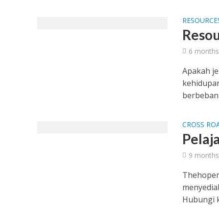
RESOURCE
Resou
6 months
Apakah j
kehidupan
berbeban 
CROSS RO
Pelaj
9 months
Thehopem
menyediak
Hubungi ka