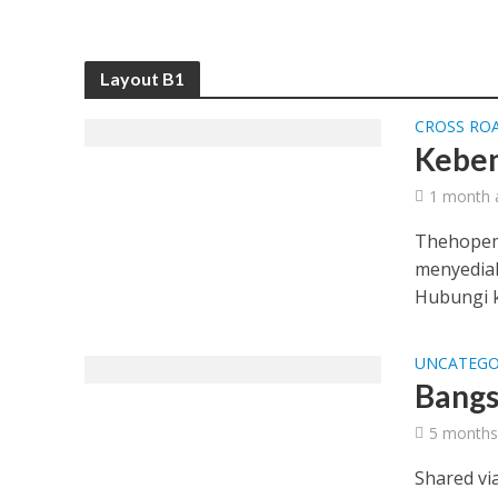
Layout B1
CROSS RO
Keben
1 month 
Thehopem
menyediak
Hubungi ka
UNCATEGO
Bangs
5 months
Shared v