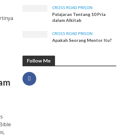
CROSS ROAD PRISON
Pelajaran Tentang 10 Pria
rtinya
dalam Alkitab
CROSS ROAD PRISON
Apakah Seorang Mentor Itu?
Follow Me
lam
ss
Bible
i,