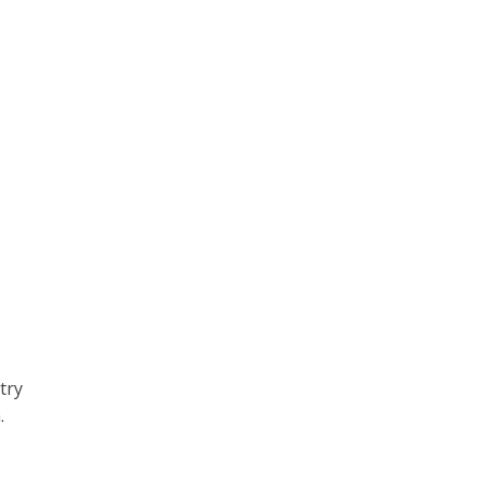
try
.