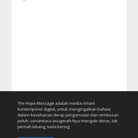
The Hope Message adalah media rohani
kontemporer digital, untuk mengingatkan bahwa
dalam keseharian derap pergumulan dan rembesan
peluh, senantiasa anugerah-Nya mengalir deras, tak
pernah lekang, tiada kering