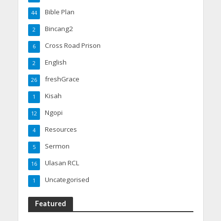
Bible Plan
44
Bincang2
2
Cross Road Prison
6
English
2
freshGrace
26
Kisah
1
Ngopi
12
Resources
4
Sermon
5
Ulasan RCL
16
Uncategorised
1
Featured