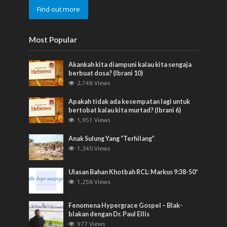
Find out more
Most Popular
Akankah kita diampuni kalau kita sengaja
berbuat dosa? (Ibrani 10)
2,748 Views
Apakah tidak ada kesempatan lagi untuk
bertobat kalau kita murtad? (Ibrani 6)
1,951 Views
Anak Sulung Yang “Terhilang”
1,340 Views
Ulasan Bahan Khotbah RCL: Markus 9:38-50*
1,258 Views
Fenomena Hypergrace Gospel – Blak-
blakan dengan Dr. Paul Ellis
977 Views