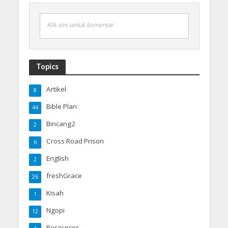
Klik sini untuk komentar
Topics
Artikel
8
Bible Plan
44
Bincang2
2
Cross Road Prison
6
English
2
freshGrace
26
Kisah
1
Ngopi
12
Resources