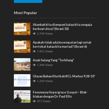
Most Popular
Akankah kita diampuni kalau kita sengaja
berbuat dosa? (Ibrani 10)
2,749 Views
Apakah tidak ada kesempatan lagi untuk
bertobat kalau kita murtad? (Ibrani 6)
1,952 Views
Anak Sulung Yang “Terhilang”
1,344 Views
Ulasan Bahan Khotbah RCL: Markus 9:38-50*
1,259 Views
Fenomena Hypergrace Gospel – Blak-
blakan dengan Dr. Paul Ellis
977 Views