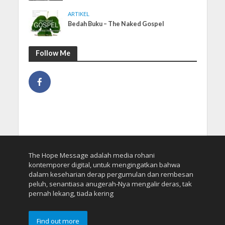
ARTIKEL
Bedah Buku – The Naked Gospel
Follow Me
The Hope Message adalah media rohani
kontemporer digital, untuk mengingatkan bahwa
dalam keseharian derap pergumulan dan rembesan
peluh, senantiasa anugerah-Nya mengalir deras, tak
pernah lekang, tiada kering
Find out more