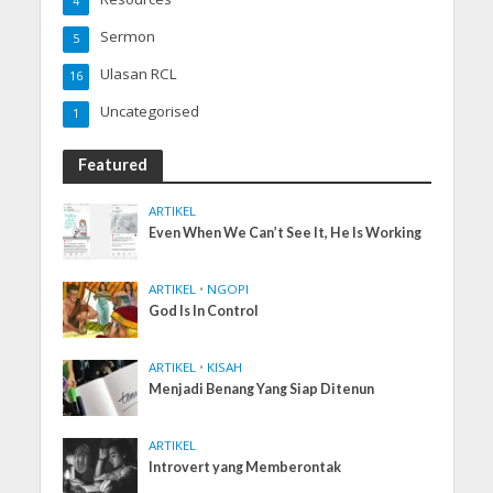
4
Sermon
5
Ulasan RCL
16
Uncategorised
1
Featured
ARTIKEL
Even When We Can’t See It, He Is Working
ARTIKEL
•
NGOPI
God Is In Control
ARTIKEL
•
KISAH
Menjadi Benang Yang Siap Ditenun
ARTIKEL
Introvert yang Memberontak